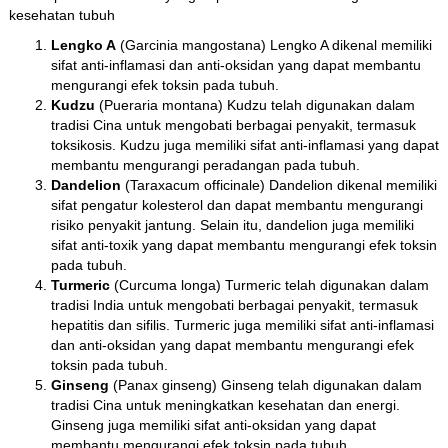
kesehatan tubuh
Lengko A
(Garcinia mangostana) Lengko A dikenal memiliki
sifat anti-inflamasi dan anti-oksidan yang dapat membantu
mengurangi efek toksin pada tubuh.
Kudzu
(Pueraria montana) Kudzu telah digunakan dalam
tradisi Cina untuk mengobati berbagai penyakit, termasuk
toksikosis. Kudzu juga memiliki sifat anti-inflamasi yang dapat
membantu mengurangi peradangan pada tubuh.
Dandelion
(Taraxacum officinale) Dandelion dikenal memiliki
sifat pengatur kolesterol dan dapat membantu mengurangi
risiko penyakit jantung. Selain itu, dandelion juga memiliki
sifat anti-toxik yang dapat membantu mengurangi efek toksin
pada tubuh.
Turmeric
(Curcuma longa) Turmeric telah digunakan dalam
tradisi India untuk mengobati berbagai penyakit, termasuk
hepatitis dan sifilis. Turmeric juga memiliki sifat anti-inflamasi
dan anti-oksidan yang dapat membantu mengurangi efek
toksin pada tubuh.
Ginseng
(Panax ginseng) Ginseng telah digunakan dalam
tradisi Cina untuk meningkatkan kesehatan dan energi.
Ginseng juga memiliki sifat anti-oksidan yang dapat
membantu mengurangi efek toksin pada tubuh.