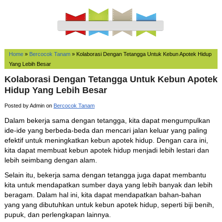
Home
»
Bercocok Tanam
»
Kolaborasi Dengan Tetangga Untuk Kebun Apotek Hidup
Yang Lebih Besar
Kolaborasi Dengan Tetangga Untuk Kebun Apotek
Hidup Yang Lebih Besar
Posted by Admin on
Bercocok Tanam
Dalam bekerja sama dengan tetangga, kita dapat mengumpulkan
ide-ide yang berbeda-beda dan mencari jalan keluar yang paling
efektif untuk meningkatkan kebun apotek hidup. Dengan cara ini,
kita dapat membuat kebun apotek hidup menjadi lebih lestari dan
lebih seimbang dengan alam.
Selain itu, bekerja sama dengan tetangga juga dapat membantu
kita untuk mendapatkan sumber daya yang lebih banyak dan lebih
beragam. Dalam hal ini, kita dapat mendapatkan bahan-bahan
yang yang dibutuhkan untuk kebun apotek hidup, seperti biji benih,
pupuk, dan perlengkapan lainnya.