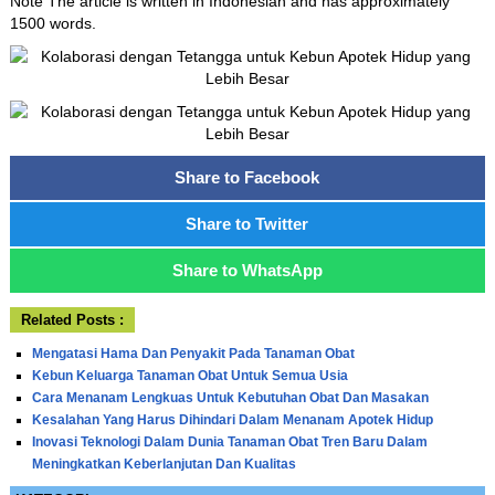
Note The article is written in Indonesian and has approximately
1500 words.
Share to Facebook
Share to Twitter
Share to WhatsApp
Related Posts :
Mengatasi Hama Dan Penyakit Pada Tanaman Obat
Kebun Keluarga Tanaman Obat Untuk Semua Usia
Cara Menanam Lengkuas Untuk Kebutuhan Obat Dan Masakan
Kesalahan Yang Harus Dihindari Dalam Menanam Apotek Hidup
Inovasi Teknologi Dalam Dunia Tanaman Obat Tren Baru Dalam
Meningkatkan Keberlanjutan Dan Kualitas