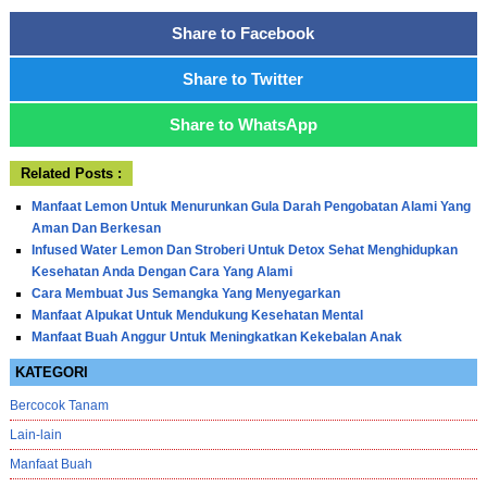
Share to Facebook
Share to Twitter
Share to WhatsApp
Related Posts :
Manfaat Lemon Untuk Menurunkan Gula Darah Pengobatan Alami Yang
Aman Dan Berkesan
Infused Water Lemon Dan Stroberi Untuk Detox Sehat Menghidupkan
Kesehatan Anda Dengan Cara Yang Alami
Cara Membuat Jus Semangka Yang Menyegarkan
Manfaat Alpukat Untuk Mendukung Kesehatan Mental
Manfaat Buah Anggur Untuk Meningkatkan Kekebalan Anak
KATEGORI
Bercocok Tanam
Lain-lain
Manfaat Buah