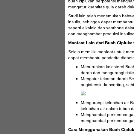
buah ciplukan berpotensi mengham
mengatur kuantitas gula darah da
Studi lain telah menemukan bahwa
insulin, sehingga dapat membantu 
seperti alkaloid dan xanthone da
dan menghambat produksi insulin
Manfaat Lain dari Buah Cipluka
Selain memiliki manfaat untuk men
dapat membantu penderita diabete
Menurunkan kolesterol Buah
darah dan mengurangi risiko
Mengatur tekanan darah Se
angiotensin-konverting, s
Mengurangi kelebihan air B
kelebihan air dalam tubuh d
Menghambat perkembangan i
menghambat perkembangan in
Cara Menggunakan Buah Cipluk