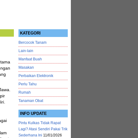
KATEGORI
Bercocok Tanam
Lain-lain
Manfaat Buah
utama
Masakan
engan
ang
Perbaikan Elektronik
Perlu Tahu
 Jawa.
Rumah
pir
Tanaman Obat
ri.
INFO UPDATE
agai
Pintu Kulkas Tidak Rapat
Lagi? Atasi Sendiri Pakai Trik
alam
Sederhana Ini
11/01/2026