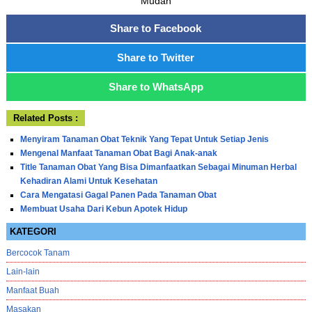
Share to Facebook
Share to Twitter
Share to WhatsApp
Related Posts :
Menyiram Tanaman Obat Teknik Yang Tepat Untuk Setiap Jenis
Mengenal Manfaat Tanaman Obat Bagi Anak-anak
Title Tanaman Obat Yang Bisa Dimanfaatkan Sebagai Minuman Herbal
Kehadiran Alami Untuk Kesehatan
Cara Mengatasi Gagal Panen Pada Tanaman Obat
Membuat Usaha Dari Kebun Apotek Hidup
KATEGORI
Bercocok Tanam
Lain-lain
Manfaat Buah
Masakan