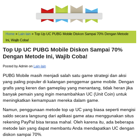
Home
»
Lain-lain
»
Top Up UC PUBG Mobile Diskon Sampai 70% Dengan Metode
Ini, Wajib Coba!
Top Up UC PUBG Mobile Diskon Sampai 70%
Dengan Metode Ini, Wajib Coba!
Posted by Admin on
Lain-lain
PUBG Mobile masih menjadi salah satu game strategi dan aksi
yang paling populer di kalangan penggemar game mobile. Dengan
grafis yang keren dan gameplay yang menantang, tidak heran jika
banyak pemain yang ingin menambahkan UC (Unit Coin) untuk
meningkatkan kemampuan mereka dalam game.
Namun, penggunaan metode top up UC yang biasa seperti mengisi
saldo secara langsung dari aplikasi game atau menggunakan situs
rekening PayPal bisa terasa mahal. Oleh karena itu, ada beberapa
metode lain yang dapat membantu Anda mendapatkan UC dengan
diskon sampai 70%.