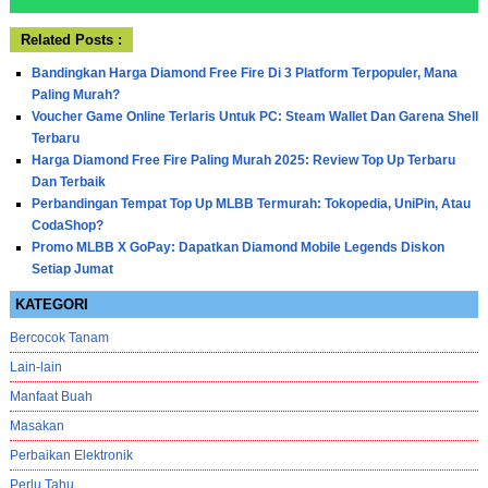
Related Posts :
Bandingkan Harga Diamond Free Fire Di 3 Platform Terpopuler, Mana
Paling Murah?
Voucher Game Online Terlaris Untuk PC: Steam Wallet Dan Garena Shell
Terbaru
Harga Diamond Free Fire Paling Murah 2025: Review Top Up Terbaru
Dan Terbaik
Perbandingan Tempat Top Up MLBB Termurah: Tokopedia, UniPin, Atau
CodaShop?
Promo MLBB X GoPay: Dapatkan Diamond Mobile Legends Diskon
Setiap Jumat
KATEGORI
Bercocok Tanam
Lain-lain
Manfaat Buah
Masakan
Perbaikan Elektronik
Perlu Tahu