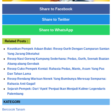
Share to Facebook
Share to Twitter
Share to WhatsApp
Related Posts :
Keunikan Pempek Adaan Bulat: Resep Gurih Dengan Campuran Santan
Yang Jarang Diketahui
Resep Nasi Goreng Kampung Sederhana: Pedas, Gurih, Seenak Buatan
Abang-abang Gerobak
Resep Cuko Pempek Kental: Rahasia Pedas, Manis, Asam Yang Pas
Dan Tahan Lama
Resep Rendang Warisan Nenek Yang Bumbunya Meresap Sempurna:
Rahasia Anti Gagal!
Sejarah Pempek: Dari ‘Apek’ Penjual Ikan Menjadi Kuliner Legendaris
Palembang
KATEGORI
Bercocok Tanam