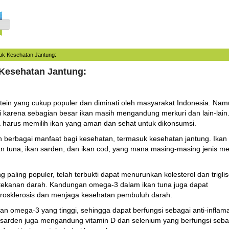
uk Kesehatan Jantung:
 Kesehatan Jantung:
tein yang cukup populer dan diminati oleh masyarakat Indonesia. Nam
i karena sebagian besar ikan masih mengandung merkuri dan lain-lain
ita harus memilih ikan yang aman dan sehat untuk dikonsumsi.
 berbagai manfaat bagi kesehatan, termasuk kesehatan jantung. Ikan 
kan tuna, ikan sarden, dan ikan cod, yang mana masing-masing jenis mem
ng paling populer, telah terbukti dapat menurunkan kolesterol dan trigli
 tekanan darah. Kandungan omega-3 dalam ikan tuna juga dapat
osklerosis dan menjaga kesehatan pembuluh darah.
an omega-3 yang tinggi, sehingga dapat berfungsi sebagai anti-inflam
ikan sarden juga mengandung vitamin D dan selenium yang berfungsi seba