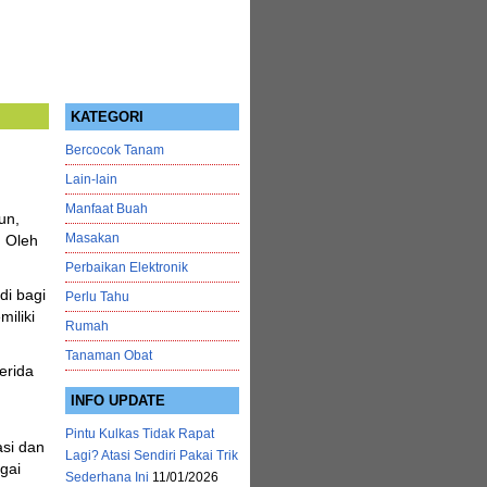
KATEGORI
Bercocok Tanam
Lain-lain
Manfaat Buah
un,
Masakan
. Oleh
Perbaikan Elektronik
di bagi
Perlu Tahu
iliki
Rumah
Tanaman Obat
serida
INFO UPDATE
Pintu Kulkas Tidak Rapat
asi dan
Lagi? Atasi Sendiri Pakai Trik
gai
Sederhana Ini
11/01/2026