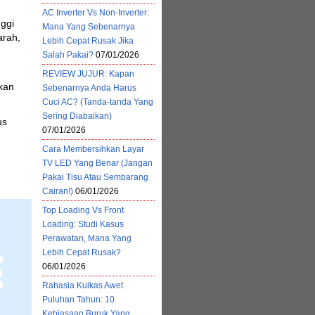
AC Inverter Vs Non-Inverter:
ggi
Mana Yang Sebenarnya
arah,
Lebih Cepat Rusak Jika
Salah Pakai?
07/01/2026
REVIEW JUJUR: Kapan
ikan
Sebenarnya Anda Harus
Cuci AC? (Tanda-tanda Yang
Sering Diabaikan)
us
07/01/2026
Cara Membersihkan Layar
TV LED Yang Benar (Jangan
Pakai Tisu Atau Sembarang
Cairan!)
06/01/2026
Top Loading Vs Front
Loading: Studi Kasus
Perawatan, Mana Yang
Lebih Cepat Rusak?
06/01/2026
Rahasia Kulkas Awet
Puluhan Tahun: 10
Kebiasaan Buruk Yang