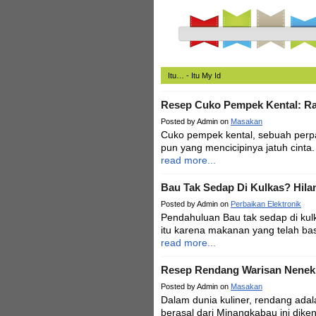
Itu… - Itu My Id
Resep Cuko Pempek Kental: Ra
Posted by Admin on
Masakan
Cuko pempek kental, sebuah perp
pun yang mencicipinya jatuh cinta
read more...
Bau Tak Sedap Di Kulkas? Hil
Posted by Admin on
Perbaikan Elektronik
Pendahuluan Bau tak sedap di kul
itu karena makanan yang telah basi
read more...
Resep Rendang Warisan Nenek
Posted by Admin on
Masakan
Dalam dunia kuliner, rendang adal
berasal dari Minangkabau ini dike