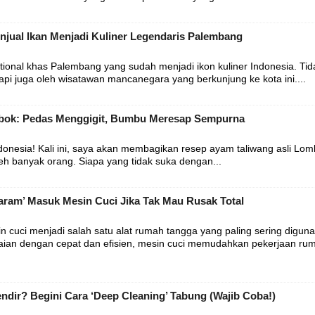
enjual Ikan Menjadi Kuliner Legendaris Palembang
ional khas Palembang yang sudah menjadi ikon kuliner Indonesia. Tid
tapi juga oleh wisatawan mancanegara yang berkunjung ke kota ini....
mbok: Pedas Menggigit, Bumbu Meresap Sempurna
ndonesia! Kali ini, saya akan membagikan resep ayam taliwang asli Lo
eh banyak orang. Siapa yang tidak suka dengan...
Haram’ Masuk Mesin Cuci Jika Tak Mau Rusak Total
n cuci menjadi salah satu alat rumah tangga yang paling sering digun
an dengan cepat dan efisien, mesin cuci memudahkan pekerjaan ru
ndir? Begini Cara ‘Deep Cleaning’ Tabung (Wajib Coba!)