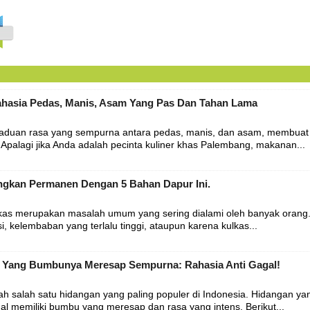
hasia Pedas, Manis, Asam Yang Pas Dan Tahan Lama
aduan rasa yang sempurna antara pedas, manis, dan asam, membuat
. Apalagi jika Anda adalah pecinta kuliner khas Palembang, makanan...
angkan Permanen Dengan 5 Bahan Dapur Ini.
kas merupakan masalah umum yang sering dialami oleh banyak orang.
, kelembaban yang terlalu tinggi, ataupun karena kulkas...
 Yang Bumbunya Meresap Sempurna: Rahasia Anti Gagal!
ah salah satu hidangan yang paling populer di Indonesia. Hidangan ya
nal memiliki bumbu yang meresap dan rasa yang intens. Berikut...