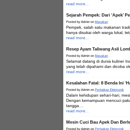
read more...
Sejarah Pempek: Dari ‘Apek’ P
Posted by Admin on
Masakan
Pempek, salah satu makanan tradit
hanya disukai oleh warga lokal, te
read more...
Resep Ayam Taliwang Asli Lo
Posted by Admin on
Masakan
Selamat datang di dunia kuliner I
yang telah dipahami dan dicoba ol
read more...
Kesalahan Fatal: 8 Benda Ini ‘
Posted by Admin on
Perbaikan Elektronik
Dalam kehidupan sehari-hari, mesi
Dengan kemampuan mencuci pakai
tangga....
read more...
Mesin Cuci Bau Apek Dan Berle
Posted by Admin on
Perbaikan Elektronik