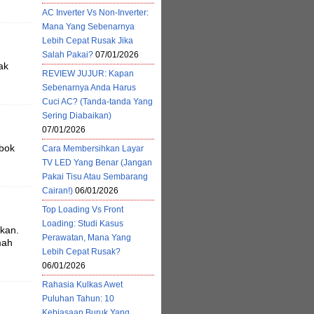
AC Inverter Vs Non-Inverter:
Mana Yang Sebenarnya
Lebih Cepat Rusak Jika
Salah Pakai?
07/01/2026
ak
REVIEW JUJUR: Kapan
Sebenarnya Anda Harus
Cuci AC? (Tanda-tanda Yang
Sering Diabaikan)
07/01/2026
mbok
Cara Membersihkan Layar
TV LED Yang Benar (Jangan
Pakai Tisu Atau Sembarang
Cairan!)
06/01/2026
Top Loading Vs Front
Loading: Studi Kasus
akan.
Perawatan, Mana Yang
mah
Lebih Cepat Rusak?
06/01/2026
Rahasia Kulkas Awet
Puluhan Tahun: 10
Kebiasaan Buruk Yang